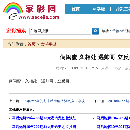
首页
3d字谜
排列三
热搜：
千禧3d试
当前位置：
首页
>
太湖字谜
俩闺蜜 久相处 遇帅哥 立反
时间:
2018-09-19 10:17:15
来源:
作者:
点
俩闺蜜，久相处，遇帅哥，立反目。
上一篇：
18年255期孔方来萃专解太湖钓叟三字诀
下一篇：
2018年25
其他彩友还看过:
马后炮解19年288期3d太湖钓叟之 拨浪鼓
马后炮解19年289期
马后炮解19年290期3d太湖钓叟之 左拄拐
马后炮解19年291期