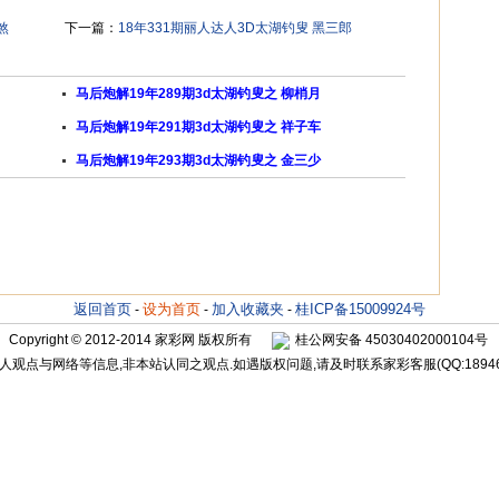
煞
下一篇：
18年331期丽人达人3D太湖钓叟 黑三郎
马后炮解19年289期3d太湖钓叟之 柳梢月
马后炮解19年291期3d太湖钓叟之 祥子车
马后炮解19年293期3d太湖钓叟之 金三少
返回首页
设为首页
加入收藏夹
桂ICP备15009924号
-
-
-
Copyright © 2012-2014
家彩网
版权所有
桂公网安备 45030402000104号
观点与网络等信息,非本站认同之观点.如遇版权问题,请及时联系家彩客服(QQ:18946