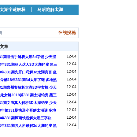
太湖字谜解释
马后炮解太湖
测
文章
12-04
31期阻击手解析太湖3d字谜 少天罡
12-04
8年331期丽人达人3D太湖钓叟 黑三
12-04
8年331期先开口巧解3d太湖真言 坐
12-04
朵解18年331期3d太湖字谜 多地煞
12-04
31期曹州客解析太湖3D字玄机 少天
12-04
龙女解2018第331期太湖钓叟 黑三
12-04
31期文庙真人解析3D太湖钓叟 少天
12-04
8年第331期快递小哥解太湖谜 多地
12-04
8年331期风雨钱程解太湖三字诀
12-04
8年331期强人所难解3d太湖钓叟 黑