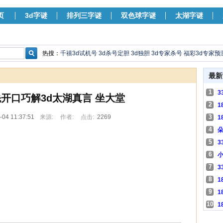
页
3d字谜
排列三字谜
双色球字谜
太湖字谜
热搜：
千禧3d试机号
3d杀号定胆
3d独胆
3d专家杀号
福彩3d专家预
最新
1
3
期先开口巧解3d太湖真言 坐大堂
2
1
-04 11:37:51
来源:
作者:
点击:
2269
3
1
4
朵
）
5
3
）
6
小
）
7
3
）
8
1
9
1
10
1