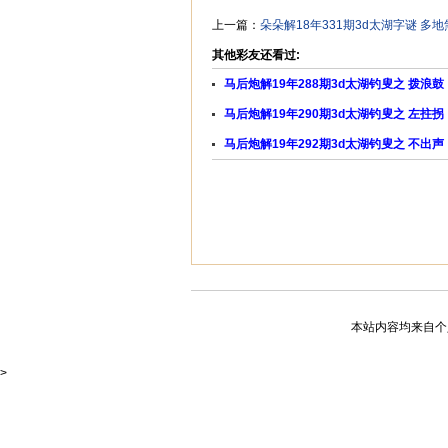
上一篇：
朵朵解18年331期3d太湖字谜 多地
其他彩友还看过:
马后炮解19年288期3d太湖钓叟之 拨浪鼓
马后炮解19年290期3d太湖钓叟之 左拄拐
马后炮解19年292期3d太湖钓叟之 不出声
本站内容均来自个人
>