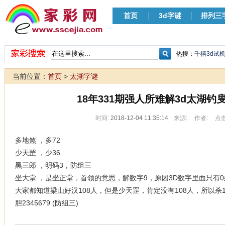
首页
3d字谜
排列三
热搜：
千禧3d试
当前位置：
首页
>
太湖字谜
18年331期强人所难解3d太湖钓
时间:
2018-12-04 11:35:14
来源:
作者:
点击
多地煞 ，多72
少天罡 ，少36
黑三郎 ，明码3，防组三
坐大堂 ，是坐正堂，首领的意思，解数字9，原因3D数字里面只有0
大家都知道梁山好汉108人，但是少天罡，肯定没有108人，所以杀1
胆2345679 (防组三)