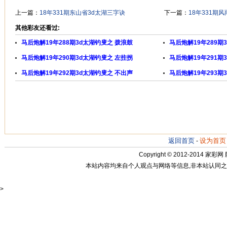
上一篇：
18年331期东山省3d太湖三字诀
下一篇：
18年331期
其他彩友还看过:
马后炮解19年288期3d太湖钓叟之 拨浪鼓
马后炮解19年289期
马后炮解19年290期3d太湖钓叟之 左拄拐
马后炮解19年291期
马后炮解19年292期3d太湖钓叟之 不出声
马后炮解19年293期
返回首页
设为首页
-
Copyright © 2012-2014
家彩网
本站内容均来自个人观点与网络等信息,非本站认同之观点.
>