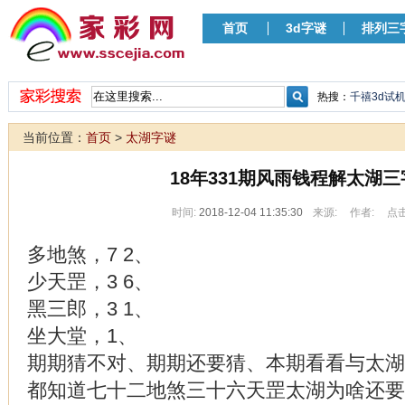
首页
3d字谜
排列三
热搜：
千禧3d试
当前位置：
首页
>
太湖字谜
18年331期风雨钱程解太湖三
时间:
2018-12-04 11:35:30
来源:
作者:
点击
多地煞，7 2、
少天罡，3 6、
黑三郎，3 1、
坐大堂，1、
期期猜不对、期期还要猜、本期看看与太湖
都知道七十二地煞三十六天罡太湖为啥还要