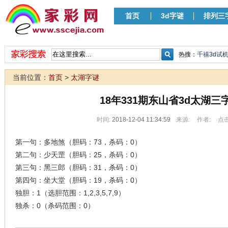
首页
3d字谜
排列三
热搜：
千禧3d试
当前位置：
首页
>
太湖字谜
18年331期东山省3d太湖三
时间:
2018-12-04 11:34:59
来源:
作者:
点击
第一句：多地煞（胆码：73，杀码：0）
第二句：少天罡（胆码：25，杀码：0）
第三句：黑三郎（胆码：31，杀码：0）
第四句：坐大堂（胆码：19，杀码：0）
独胆：1（选胆范围：1,2,3,5,7,9）
独杀：0（杀码范围：0）