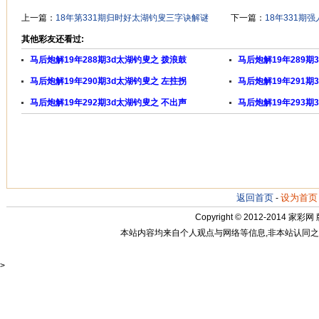
上一篇：
18年第331期归时好太湖钓叟三字诀解谜
下一篇：
18年331期
其他彩友还看过:
马后炮解19年288期3d太湖钓叟之 拨浪鼓
马后炮解19年289期
马后炮解19年290期3d太湖钓叟之 左拄拐
马后炮解19年291期
马后炮解19年292期3d太湖钓叟之 不出声
马后炮解19年293期
返回首页
设为首页
-
Copyright © 2012-2014
家彩网
本站内容均来自个人观点与网络等信息,非本站认同之观点.
>