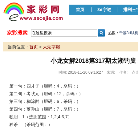
首页
3d字谜
排列三
热搜：
千禧3d试
当前位置：
首页
>
太湖字谜
小龙女解2018第317期太湖钓叟
时间:
2018-11-20 09:16:27
来源:
作者:
点击
第一句：四才子（胆码：4，杀码：）
第二句：考状元（胆码：12，杀码：）
第三句：糊涂醉（胆码：6，杀码：）
第四句：落孙山（胆码：7，杀码：）
独胆：1（选胆范围：1,2,4,6,7）
独杀：（杀码范围：）