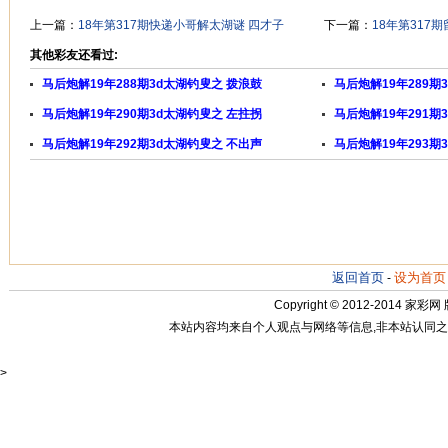
上一篇：
18年第317期快递小哥解太湖谜 四才子
下一篇：
18年第317
其他彩友还看过:
马后炮解19年288期3d太湖钓叟之 拨浪鼓
马后炮解19年289期
马后炮解19年290期3d太湖钓叟之 左拄拐
马后炮解19年291期
马后炮解19年292期3d太湖钓叟之 不出声
马后炮解19年293期
返回首页
设为首页
-
Copyright © 2012-2014
家彩网
本站内容均来自个人观点与网络等信息,非本站认同之观点.
>